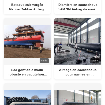
Bateaux submergés
Diamètre en caoutchouc
Marine Rubber Airbags
0,4M 3M Airbag de navire
de récupération de
de marine conçu pour
cargaison
fournir une protection
contre les coussins pour
le lancement et
l'atterrissage du navire
Vidéo
Vidéo
Sac gonflable marin
Airbags en caoutchouc
robuste en caoutchouc
pour navires en
avec 4-12 couches,
caoutchouc pour navires
diamètre 0,8-3 m, kit de
de sauvetage pour
réparation pour
navires de sauvetage Lift
lancement de navire
Bags Durée de vie 10-15
ans Solutions durables
pour la marine