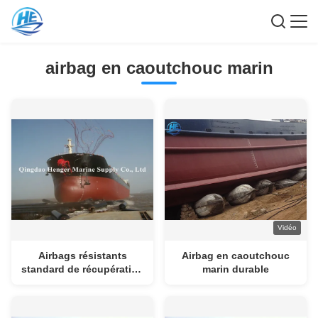
airbag en caoutchouc marin
Vidéo
Airbags résistants
Airbag en caoutchouc
standard de récupération
marin durable
du bateau CB/T-3795
pour le pétrolier de
remorqueur