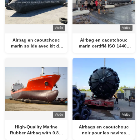
Vidéo
Vidéo
Airbag en caoutchouc
Airbag en caoutchouc
marin solide avec kit de
marin certifié ISO 14409
réparation, conception
avec 4-12 couches pour
en couches et diamètre
le lancement et
de 0,8-3 M pour le
l'amarrage des navires
lancement du navire
Vidéo
Vidéo
High-Quality Marine
Airbags en caoutchouc
Rubber Airbag with 0.8-3
noir pour les navires
M Diameter and 4-25 M
Sécurité Protection