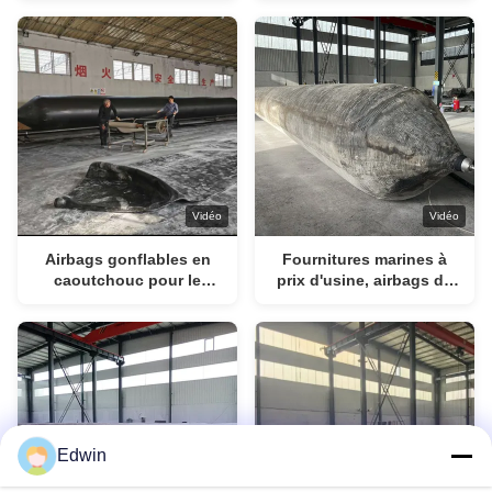
Length ISO 9001-2008
écologique efficace
Certified for Ship
Launching and Salvaging
Vidéo
Vidéo
Airbags gonflables en
Fournitures marines à
caoutchouc pour le
prix d'usine, airbags de
transport maritime dans
lancement marins
les quais
gonflables en
caoutchouc
Edwin