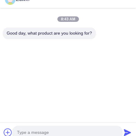
8:43 AM
Lancement de sacs d'air
Lancement de sacs d'air
Good day, what product are you looking for?
gonflables en
gonflables en
caoutchouc pour navires
caoutchouc pour navires
1
2
3
4
5
À La Maison
Produits
À Propos De Nous
Visite De L'usine
Contrôle De La Qualité
Nous Contacter
Demandez Un Devis
Nouvelles
Blog
© 2026 Qingdao Henger Shipping Supply Co., Ltd. All Rights Reserved.