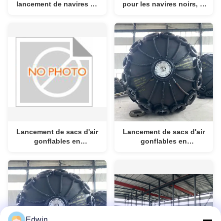
lancement de navires en
pour les navires noirs, le
caoutchouc et en
lancement des navires
caoutchouc de nylon
lourds, le levage des
pour les opérations de
objets lourds, les airbags
lancement de navires
gonflables en
caoutchouc marin.
Lancement de sacs d'air
Lancement de sacs d'air
gonflables en
gonflables en
caoutchouc pour navires
caoutchouc pour navires
Edwin