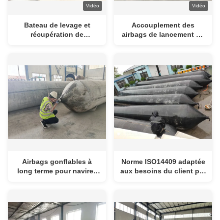
Vidéo
Vidéo
Bateau de levage et
Accouplement des
récupération de
airbags de lancement de
flottement Marine Airbag
évolution marins de
de lancement de dock
bateau pour le levage de
sec 9/10 couches
caisson
Airbags gonflables à
Norme ISO14409 adaptée
long terme pour navires
aux besoins du client par
de levage de rouleaux
airbags en caoutchouc
ballons pour navires de
de lancement de bateau
lancement d'airbags
de certification de CCS
BV