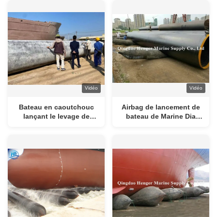
Vidéo
Vidéo
Bateau en caoutchouc
Airbag de lancement de
lançant le levage de
bateau de Marine Dia
Marine Airbag Inflatable
0.8m-2.5m et
Pneumatic Heavy
déplacement en
caoutchouc de ballon