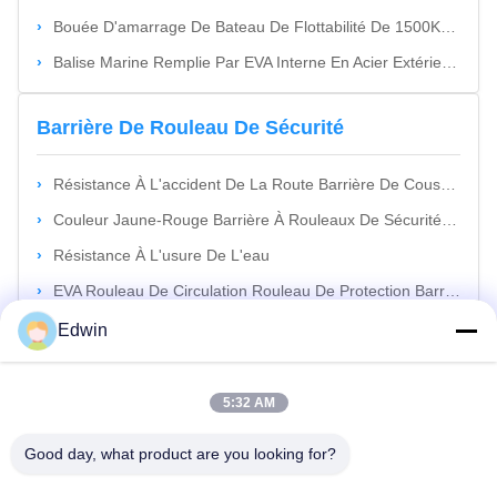
Bouée D'amarrage De Bateau De Flottabilité De 1500Kg Nett, Balises En Acier En Surplus Pendantes Cylindrique
Balise Marine Remplie Par EVA Interne En Acier Extérieure Marine Adaptée Aux Besoins Du Client De Bouée D'amarrage
Barrière De Rouleau De Sécurité
Résistance À L'accident De La Route Barrière De Coussin De Sécurité De La Clôture À Rouleaux Pour La Route De La Fourchette
Couleur Jaune-Rouge Barrière À Rouleaux De Sécurité Routière Galvanisée À Chaud
Résistance À L'usure De L'eau
EVA Rouleau De Circulation Rouleau De Protection Barrière Rouleau Barrière De Sécurité Haute Performance
Edwin
Prise En Caoutchouc À Haute Pression De
Tuyau
5:32 AM
Prise En Caoutchouc À Haute Pression De Tuyau D'anti Explosion Pour L'entretien De Canalisation
Good day, what product are you looking for?
Prise En Caoutchouc À Haute Pression D'essai De Tuyau Gonflable