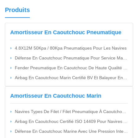
Produits
Amortisseur En Caoutchouc Pneumatique
4.8X12M 50Kpa / 80Kpa Pneumatiques Pour Les Navires
Défense En Caoutchouc Pneumatique Pour Service Maritime
Fender Pneumatique En Caoutchouc De Haute Qualité Pour La Marine
Airbag En Caoutchouc Marin Certifié BV Et Balayeur En Caoutchouc Pneumatique De 4 À 25 M De Longueur Et De 6 À 8 Ans De Durée De Vie Utile
Amortisseur En Caoutchouc Marin
Navires Types De Filet / Filet Pneumatique À Caoutchouc 50Kpa / 80Kpa Gonflable
Airbag En Caoutchouc Certifié ISO 14409 Pour Navires Avec 4 ∼ 12 Plis Et Garantie De 18 Mois Pour Le Lancement Et Le Sauvetage Des Navires
Défense En Caoutchouc Marine Avec Une Pression Interne De 50 KPa Et 80 KPa En Noir Avec Des Rayures Jaunes Pour Une Absorption Supérieure Des Chocs