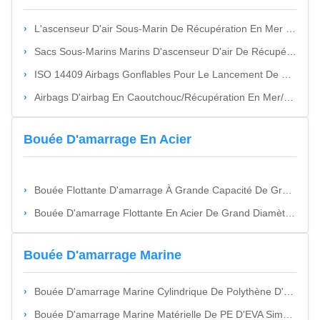
L'ascenseur D'air Sous-Marin De Récupération En Mer De Bateau Met En Sac L'abrasion - Résistance Pour Les Navires Submergés
Sacs Sous-Marins Marins D'ascenseur D'air De Récupération De Grand Navire Avec La Capacité D'absorption Des Chocs
ISO 14409 Airbags Gonflables Pour Le Lancement De Navires Pour Un Lancement En Douceur Et Contrôlé
Airbags D'airbag En Caoutchouc/Récupération En Mer/Airbag En Caoutchouc Marin/Airbag De Lancement De Bateau/Airbags Marins Gonflables
Bouée D'amarrage En Acier
Bouée Flottante D'amarrage À Grande Capacité De Grand Diamètre Pour Une Utilisation En Mer ️ Acier Au Carbone/Acier Inoxydable Anti-Pulvérisation De Sel, Adapté Aux Plates-Formes Pétrolières, Amarrage De Navires, Amarrage FPSO, Conforme À L'OMI MSC.1/Circ.1580
Bouée D'amarrage Flottante En Acier De Grand Diamètre Pour Applications Offshore Marines
Bouée D'amarrage Marine
Bouée D'amarrage Marine Cylindrique De Polythène D'EVA Avec La Couleur Adaptée Aux Besoins Du Client
Bouée D'amarrage Marine Matérielle De PE D'EVA Simple - Vagabond Avec La Bonne Résistance À La Corrosion