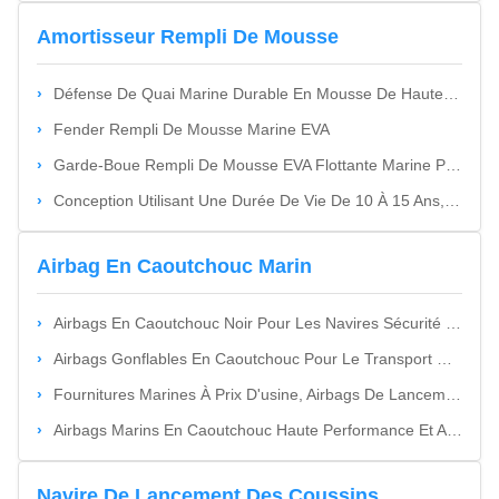
Amortisseur Rempli De Mousse
Défense De Quai Marine Durable En Mousse De Hauteur Personnalisée Pour Protéger La Coque Du Navire - Délai De Production De 5 À 10 Jours - Solution De Protection Pour Quais.
Fender Rempli De Mousse Marine EVA
Garde-Boue Rempli De Mousse EVA Flottante Marine Pour La Protection Des Yachts
Conception Utilisant Une Durée De Vie De 10 À 15 Ans, Garde-Boue Marin Cylindrique, Hauteur Personnalisée, Protection Durable Contre Les Chocs Pour Les Ports, Les Quais Et Les Navires
Airbag En Caoutchouc Marin
Airbags En Caoutchouc Noir Pour Les Navires Sécurité Protection Écologique Efficace
Airbags Gonflables En Caoutchouc Pour Le Transport Maritime Dans Les Quais
Fournitures Marines À Prix D'usine, Airbags De Lancement Marins Gonflables En Caoutchouc
Airbags Marins En Caoutchouc Haute Performance Et Autres Fournitures Marines
Navire De Lancement Des Coussins