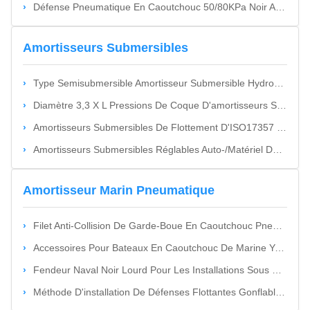
Défense Pneumatique En Caoutchouc 50/80KPa Noir Avec Bandes Jaunes Pour La Sécurité Maritime
Amortisseurs Submersibles
Type Semisubmersible Amortisseur Submersible Hydropneumatique Vertical
Diamètre 3,3 X L Pressions De Coque D'amortisseurs Semi Submersibles De 6.5M Basses Pour Le Bateau
Amortisseurs Submersibles De Flottement D'ISO17357 Cetificate Pour Les Jetées Submersibles
Amortisseurs Submersibles Réglables Auto-/Matériel De Flottement Marin Du Caoutchouc Naturel D'amortisseur De Roue
Amortisseur Marin Pneumatique
Filet Anti-Collision De Garde-Boue En Caoutchouc Pneumatique De Haute Qualité ISO17357
Accessoires Pour Bateaux En Caoutchouc De Marine Yokohama
Fendeur Naval Noir Lourd Pour Les Installations Sous Pression Construction En Caoutchouc
Méthode D'installation De Défenses Flottantes Gonflables Pour L'amarrage De Bateaux Utilisant Des Chaînes Et Des Cordes En PP Pour La Protection Contre Les Chocs Lors De L'accostage