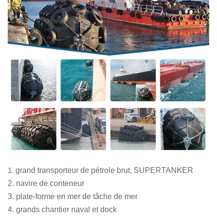
30000
0,22
609
2,5 x 4,0
20000
0,25
525
2,5 x 4,0
15000
0,26
425
2,5 x 4,0
10000
0,28
329
2,0 x 4,0
5000
0,33
228
2,0 x 3,5
1.
grand transporteur de pétrole brut, SUPERTANKER
2. navire de conteneur
3. plate-forme en mer de tâche de mer
4. grands chantier naval et dock