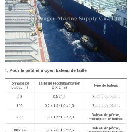
1.
Pour le petit et moyen bateau de taille
Tonnage de
Taille de recommandation
Type de bateau
bateau (T)
D X L (m)
50
0,5 x1.0
Bateau de pêche
100
0,7 x 1.5~1.0 x 1,5
Bateau de pêche
Bateau de pêche,
200
1,0 x 1.5~1.2 x 2,0
remorquant le bateau
Bateau de pêche,
300-500
1,2 x 2.0~1.5 x 2,5