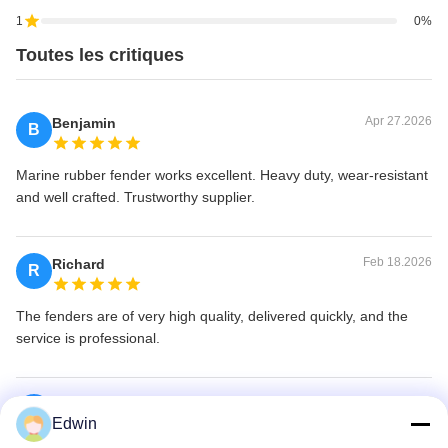
1
0%
Toutes les critiques
Apr 27.2026
Benjamin
B
Marine rubber fender works excellent. Heavy duty, wear-resistant
and well crafted. Trustworthy supplier.
Feb 18.2026
Richard
R
The fenders are of very high quality, delivered quickly, and the
service is professional.
Jul 17.2025
James
J
Edwin