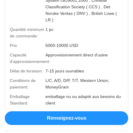
System ISO9001:2000 , Chinese
Classification Society ( CCS ) , Det
Norske Veritas ( DNV ) , British Lowe (
LR )
Quantité minimum
1 pc
de commande:
Prix:
5000-10000 USD
Capacité
Approvisionnement direct d'usine
d'approvisionnement:
Délai de livraison:
7-15 jours ouvrables
Conditions de
L/C, A/D, D/P, T/T, Western Union,
paiement:
MoneyGram
Emballage
emballage nu ou adapté aux besoins du
Standard:
client
Renseignez-vous