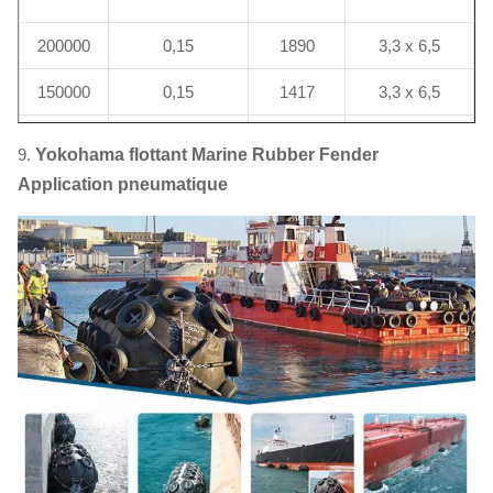
200000
0,15
1890
3,3 x 6,5
150000
0,15
1417
3,3 x 6,5
100000
0,15
945
3,0 x 5,0
9.
Yokohama flottant Marine Rubber Fender
Application pneumatique
85000
0,17
1031
3,0 x 6,0
50000
0,18
680
2,5 x 5,5
40000
0,20
672
2,5 x 5,5
30000
0,22
609
2,5 x 4,0
20000
0,25
525
2,5 x 4,0
15000
0,26
425
2,5 x 4,0
10000
0,28
329
2,0 x 4,0