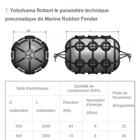
7.
Yokohama flottant le paramètre technique
pneumatique de Marine Rubber Fender
Quantité de
Taille d'amortisseur
compression (60%)
Poids de
Noumenon
Absorption
D
L
Réaction
d'énergie
(Kilogramme)
(millimètre)
(millimètre)
(KN)
(KNm)
500
1000
64
6
23
600
1000
74
8
28