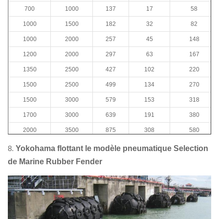
700
1000
137
17
58
1000
1500
182
32
82
1000
2000
257
45
148
1200
2000
297
63
167
1350
2500
427
102
220
1500
2500
499
134
270
1500
3000
579
153
318
1700
3000
639
191
380
2000
3500
875
308
580
2000
4000
1000
352
680
8.
Yokohama flottant le modèle pneumatique Selection
2500
4000
1381
663
1064
de Marine Rubber Fender
2500
5500
2019
1131
1268
3000
5000
2422
1357
1980
3000
6000
2906
1293
2400