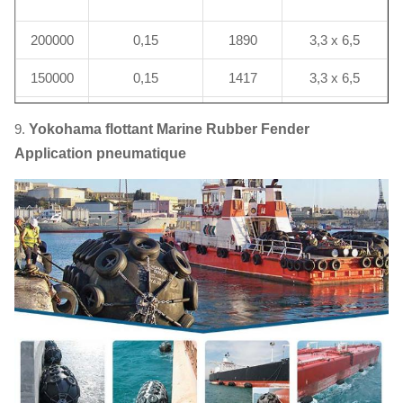
200000
0,15
1890
3,3 x 6,5
150000
0,15
1417
3,3 x 6,5
100000
0,15
945
3,0 x 5,0
9.
Yokohama flottant Marine Rubber Fender
Application pneumatique
85000
0,17
1031
3,0 x 6,0
50000
0,18
680
2,5 x 5,5
40000
0,20
672
2,5 x 5,5
30000
0,22
609
2,5 x 4,0
20000
0,25
525
2,5 x 4,0
15000
0,26
425
2,5 x 4,0
10000
0,28
329
2,0 x 4,0