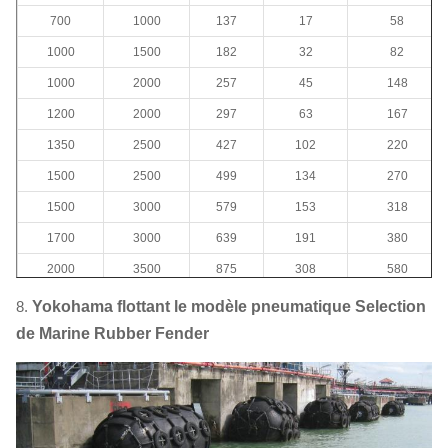
700
1000
137
17
58
1000
1500
182
32
82
1000
2000
257
45
148
1200
2000
297
63
167
1350
2500
427
102
220
1500
2500
499
134
270
1500
3000
579
153
318
1700
3000
639
191
380
2000
3500
875
308
580
2000
4000
1000
352
680
8.
Yokohama flottant le modèle pneumatique Selection
2500
4000
1381
663
1064
de Marine Rubber Fender
2500
5500
2019
1131
1268
3000
5000
2422
1357
1980
3000
6000
2906
1293
2400