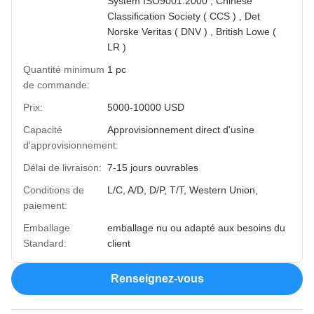
System ISO9001:2000 , Chinese
Classification Society ( CCS ) , Det
Norske Veritas ( DNV ) , British Lowe (
LR )
Quantité minimum
1 pc
de commande:
Prix:
5000-10000 USD
Capacité
Approvisionnement direct d'usine
d'approvisionnement:
Délai de livraison:
7-15 jours ouvrables
Conditions de
L/C, A/D, D/P, T/T, Western Union,
paiement:
Emballage
emballage nu ou adapté aux besoins du
Standard:
client
Renseignez-vous