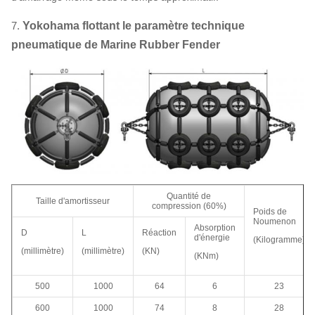
7.
Yokohama flottant le paramètre technique
pneumatique de Marine Rubber Fender
Quantité de
Taille d'amortisseur
compression (60%)
Poids de
Noumenon
Absorption
D
L
Réaction
d'énergie
(Kilogramme)
(millimètre)
(millimètre)
(KN)
(KNm)
500
1000
64
6
23
600
1000
74
8
28