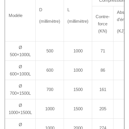
Compression 
D
L
Absorp
Modèle
Contre-
d'éner
(millimètre)
(millimètre)
force
(KN)
(KJ)
Ø
500
1000
71
8
500×1000L
Ø
600
1000
86
1
600×1000L
Ø
700
1500
161
2
700×1500L
Ø
1000
1500
205
4
1000×1500L
Ø
1000
2000
274
6