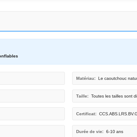
onflables
Matériau:
Le caoutchouc natur
Taille:
Toutes les tailles sont d
Certificat:
CCS.ABS.LRS.BV.
Durée de vie:
6-10 ans