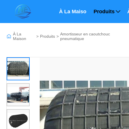
À La Maison
Produits
À La
Amortisseur en caoutchouc
>
Produits
>
Maison
pneumatique