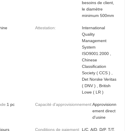
besoins de client,
le diamètre
minimum 500mm
hine
Attestation:
International
Quality
Management
System
ISO9001:2000 ,
Chinese
Classification
Society ( CCS ) ,
Det Norske Veritas
( DNV ) , British
Lowe ( LR )
nde:
1 pc
Capacité d'approvisionnement:
Approvisionn
ement direct
d'usine
jours
Conditions de paiement:
L/C, A/D, D/P, T/T,