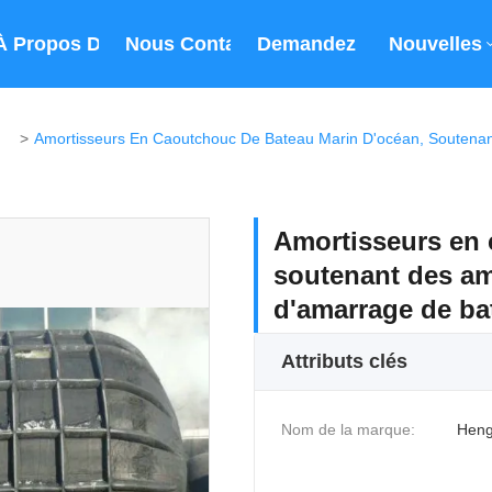
À Propos De Nous
Nous Contacter
Demandez Un Devis
Nouvelles
>
Amortisseurs en 
soutenant des am
d'amarrage de ba
Attributs clés
Nom de la marque:
Heng