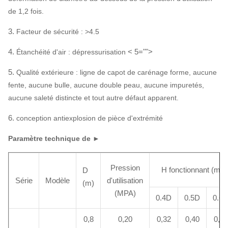
de 1,2 fois.
3.
Facteur de sécurité : >4.5
4.
< 5="">
Étanchéité d'air : dépressurisation
5.
Qualité extérieure : ligne de capot de carénage forme, aucune
fente, aucune bulle, aucune double peau, aucune impuretés,
aucune saleté distincte et tout autre défaut apparent.
6.
conception antiexplosion de pièce d'extrémité
Paramètre technique de ►
Pression
H fonctionnant (m)
D
Série
Modèle
d'utilisation
(m)
(MPA)
0.4D
0.5D
0.6
0,8
0,20
0,32
0,40
0,48