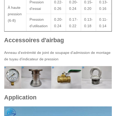
Pression
0.22-
0.20-
0.15-
0.13-
0
À haute
d'essai
0.26
0.24
0.20
0.16
0
pression
Pression
0.20-
0.17-
0.13-
0.11-
0
(6-8)
d'utilisation
0.24
0.22
0.18
0.14
0
Accessoires d'airbag
Anneau d'extrémité de joint de soupape d'admission de montage
de tuyau d'indicateur de pression
Application