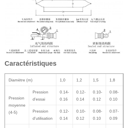
Caractéristiques
Diamètre (m)
1,0
1,2
1,5
1,8
2
Pression
0.14-
0.12-
0.10-
0.08-
0
Pression
d'essai
0.16
0.14
0.12
0.10
0
moyenne
Pression
0.12-
0.10-
0.08-
0.07-
0
(4-5)
d'utilisation
0.14
0.12
0.10
0.09
0