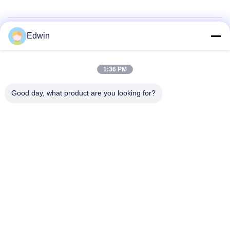
Edwin
Produits connexes
1:36 PM
Good day, what product are you looking for?
VIDEO
Airbags en caoutchouc noir pour les
résistance 