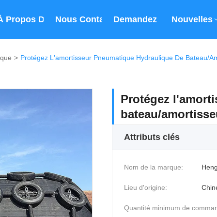
À Propos De Nous
Nous Contacter
Demandez Un Devis
Nouvelles
ique
>
Protégez L'amortisseur Pneumatique Hydraulique De Bateau/amo
Protégez l'amort
bateau/amortisseu
Attributs clés
Nom de la marque:
Heng
Lieu d'origine:
Chin
Quantité minimum de comma