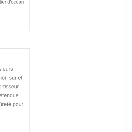
tier d'océan
sieurs
ion sur et
rtisseur
 étendue.
ûreté pour