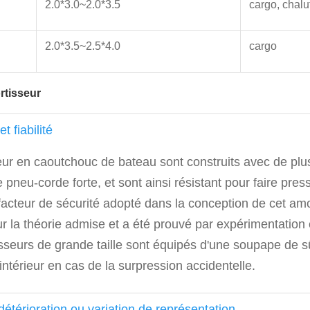
2.0*3.0~2.0*3.5
cargo, chalu
2.0*3.5~2.5*4.0
cargo
rtisseur
t fiabilité
eur en caoutchouc de bateau sont construits avec de plu
pneu-corde forte, et sont ainsi résistant pour faire press
facteur de sécurité adopté dans la conception de cet amo
ur la théorie admise et a été prouvé par expérimentation
sseurs de grande taille sont équipés d'une soupape de s
ir intérieur en cas de la surpression accidentelle.
étérioration ou variation de représentation