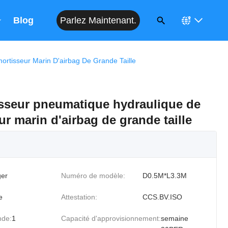
Parlez Maintenant.
Blog
rtisseur Marin D'airbag De Grande Taille
isseur pneumatique hydraulique de
r marin d'airbag de grande taille
er
Numéro de modèle:
D0.5M*L3.3M
e
Attestation:
CCS.BV.ISO
nde:
1
Capacité d'approvisionnement:
semaine