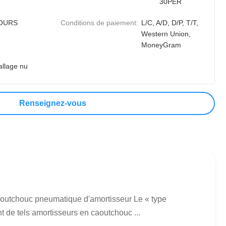
30PER
JOURS
Conditions de paiement:
L/C, A/D, D/P, T/T,
Western Union,
MoneyGram
llage nu
Renseignez-vous
outchouc pneumatique d'amortisseur Le « type
de tels amortisseurs en caoutchouc ...