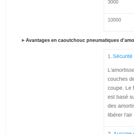
3000
10000
►
Avantages
 en caoutchouc pneumatiques d'amo
Sécurité e
1.
L'amortiss
couches de 
coupe. Le 
est basé s
des amorti
libérer l'a
2.
Aucune d