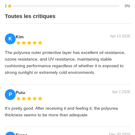
Ø
1
0%
2000
4000
1110
2000×4000L
Toutes les critiques
Ø
2200
4500
1396
2200×4500L
Apr 13.2026
Kim
K
Ø
2500
4000
1386
The polyurea outer protective layer has excellent oil resistance,
2500×4000L
ozone resistance, and UV resistance, maintaining stable
cushioning performance regardless of whether it is exposed to
Ø
2500
5000
1750
strong sunlight or extremely cold environments.
2500×5000L
Ø
Apr 2.2026
Putu
3000
5000
2050
P
3000×5000L
It's pretty good. After receiving it and feeling it, the polyurea
Ø
thickness seems to be more than adequate.
3000
6000
2460
3000×6000L
Ø
Dec 30.2025
Fiona