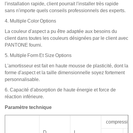
l'installation rapide, client pourrait l'installer très rapide
sans n'importe quels conseils professionnels des experts.
4.
M
ultiple
C
olor
O
ptions
La couleur d'aspect a pu être adaptée aux besoins du
client dans toutes les couleurs désignées par le client avec
PANTONE fourni.
5.
Multiple
F
orm
Et S
ize
O
ptions
L'amortisseur est fait en haute mousse de plasticité, dont la
forme d'aspect et la taille dimensionnelle soyez fortement
personnalisable.
6.
Capacité d'absorption de haute énergie et force de
réaction inférieure.
Paramètre technique
compressibil
D
L