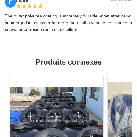
3300
6500
2950
F
3300×6500L
The outer polyurea coating is extremely durable; even after being
Ø
submerged in seawater for more than half a year, its resistance to
4500
9000
19650
4500×9000L
seawater corrosion remains excellent.
Produits connexes