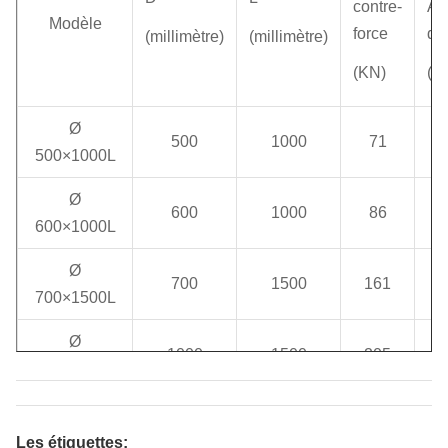
contre-
Ab
Modèle
force
d'
(millimètre)
(millimètre)
(KN)
(K
Ø
500
1000
71
500×1000L
Ø
600
1000
86
600×1000L
Ø
700
1500
161
700×1500L
Ø
1000
1500
205
1000×1500L
Ø
1000
2000
274
1000×2000L
Les étiquettes: