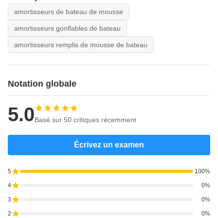
amortisseurs de bateau de mousse
Ø
1200
2000
337
amortisseurs gonflables de bateau
1200×2000L
amortisseurs remplis de mousse de bateau
Ø
1200
2400
390
1200×2400L
Notation globale
Ø
1350
2500
463
1350×2500L
5.0
Basé sur 50 critiques récemment
Ø
1500
3000
624
1500×3000L
Écrivez un examen
Ø
1700
3000
696
1700×3000L
5
100%
4
0%
Ø
2000
3500
990
3
0%
2000×3500L
2
0%