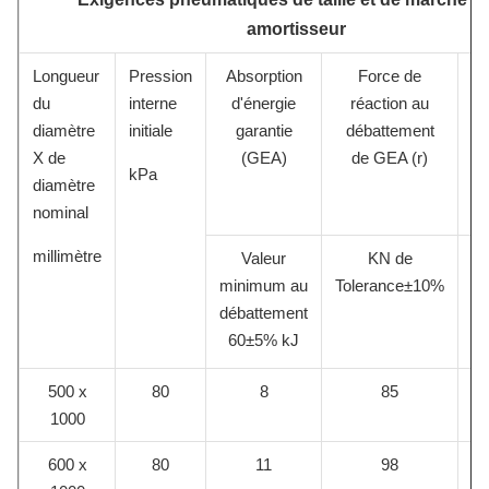
amortisseur
Longueur
Pression
Absorption
Force de
Pr
du
interne
d'énergie
réaction au
diamètre
initiale
garantie
débattement
X de
(GEA)
de GEA (r)
i
kPa
diamètre
dé
nominal
d
millimètre
Valeur
KN de
Va
minimum au
Tolerance±10%
ré
débattement
k
60±5% kJ
500 x
80
8
85
1000
600 x
80
11
98