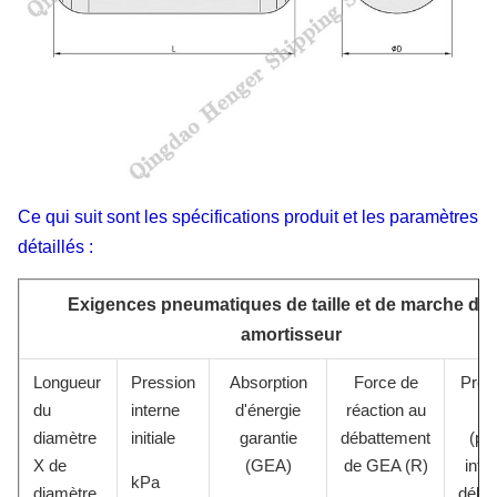
Ce qui suit sont les spécifications produit et les paramètres
détaillés :
Exigences pneumatiques de taille et de marche de 
amortisseur
Longueur
Pression
Absorption
Force de
Pres
du
interne
d'énergie
réaction au
c
diamètre
initiale
garantie
débattement
(pr
X de
(GEA)
de GEA (R)
inte
kPa
diamètre
déba