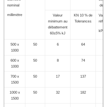
nominal
de G
millimètre
Valeur
KN 10 % de
Valeu
minimum au
Tolerance±
référ
débattement
kPa
60±5% kJ
500 x
50
6
64
1000
600 x
50
8
74
1000
700 x
50
17
137
1500
1000 x
50
32
182
1500