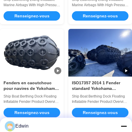
quais
gonflables en caoutchouc
Marine Airbags With High Pressure
Marine Airbags With High Pressure
Range 0.2-0.4Mpa Product
Range 0.2-0.4Mpa Product
Description: Inflatable Marine
Renseignez-vous
Description: Inflatable Marine
Renseignez-vous
Airbags Inflatable Marine Airbags,
Airbags Inflatable Marine Airbags,
also known as Ship Launching
also known as Ship Launching
Airbags, are a versatile and
Airbags, are a versatile and
efficient solution for ship launching,
efficient solution for ship launching,
lifting, and docking. These airbags
lifting, and docking. These airbags
are ...
are ...
Fenders en caoutchouc
ISO17357 2014 1 Fender
pour navires de Yokohama
standard Yokohama
certifiés BV
fabriqué pour le mouillage
Ship Boat Berthing Dock Floating
Ship Boat Berthing Dock Floating
des bateaux de bateau
Inflatable Fender Product Overview
Inflatable Fender Product Overview
The Pneumatic Marine Fender is
The Pneumatic Marine Fender is
engineered to provide superior
Renseignez-vous
engineered to provide superior
Renseignez-vous
protection and cushioning for ships
protection and cushioning for ships
and docks during mooring
and docks during mooring
Edwin
operations. Manufactured in strict
operations. Manufactured in strict