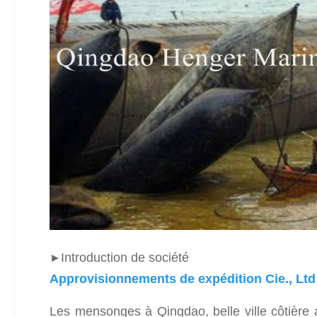
Introduction de société
►
Approvisionnements de expédition Cie., Lt
Les mensonges à Qingdao, belle ville côtière a