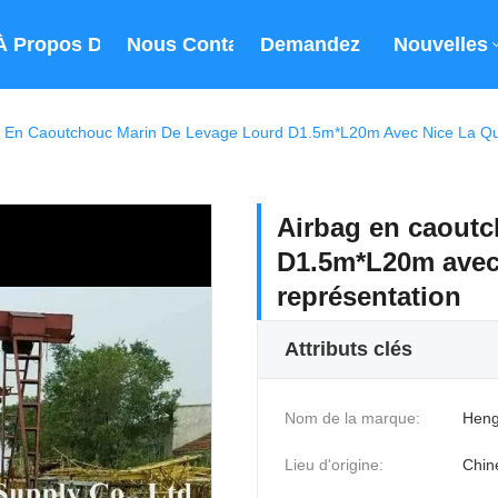
À Propos De Nous
Nous Contacter
Demandez Un Devis
Nouvelles
g En Caoutchouc Marin De Levage Lourd D1.5m*L20m Avec Nice La Qua
Airbag en caoutc
D1.5m*L20m avec 
représentation
Attributs clés
Nom de la marque:
Heng
Lieu d'origine:
Chin