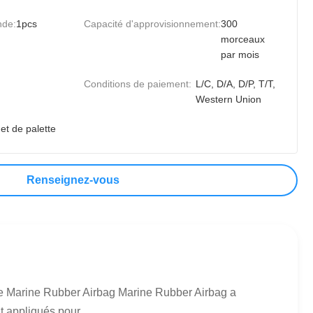
nde:
1pcs
Capacité d'approvisionnement:
300
morceaux
par mois
Conditions de paiement:
L/C, D/A, D/P, T/T,
Western Union
et de palette
Renseignez-vous
de Marine Rubber Airbag Marine Rubber Airbag a
 appliqués pour ...