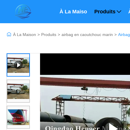
À La Maison
Produits
À La Maison
>
Produits
>
airbag en caoutchouc marin
>
Airba