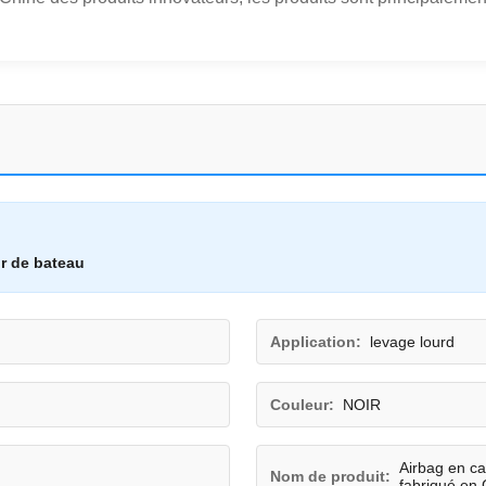
r de bateau
Application:
levage lourd
Couleur:
NOIR
Airbag en ca
Nom de produit:
fabriqué en 