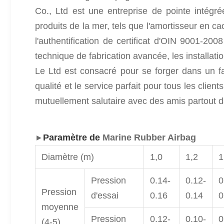
Co., Ltd est une entreprise de pointe intégrée
produits de la mer, tels que l'amortisseur en ca
l'authentification de certificat d'OIN 9001-20
technique de fabrication avancée, les installat
Le Ltd est consacré pour se forger dans un fab
qualité et le service parfait pour tous les clien
mutuellement salutaire avec des amis partout 
Paramètre de
Marine Rubber Airbag
►
Diamètre (m)
1,0
1,2
1
Pression
0.14-
0.12-
0
Pression
d'essai
0.16
0.14
0
moyenne
Pression
0.12-
0.10-
0
(4-5)