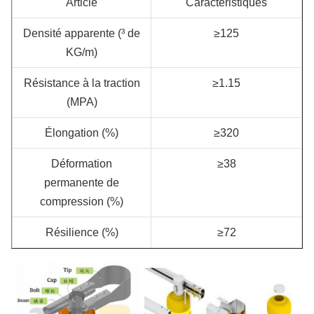
Article
Caractéristiques
Densité apparente (³ de
≥125
KG/m)
Résistance à la traction
≥1.15
(MPA)
Élongation (%)
≥320
Déformation
≥38
permanente de
compression (%)
Résilience (%)
≥72