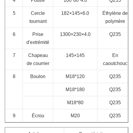
4
Poutre
100*80*4.0
Q235
5
Cercle
182×145×6.0
Éthylène de
tournant
polymère
6
Prise
1300×230×4.0
Q235
d'extrémité
7
Chapeau
145×145
En
de courrier
caoutchouc
8
Boulon
M18*120
Q235
M18*180
Q235
M18*80
Q235
9
Écrou
M20
Q235