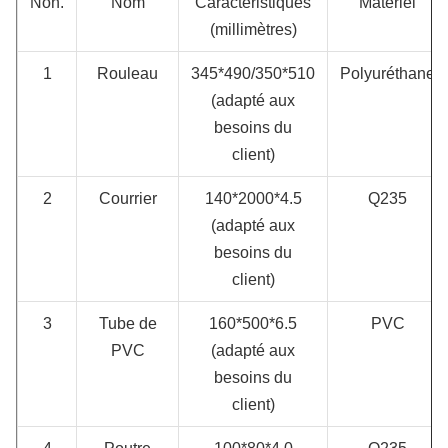
Non.
Nom
Caractéristiques
Matériel
(millimètres)
1
Rouleau
345*490/350*510
Polyuréthane
(adapté aux
besoins du
client)
2
Courrier
140*2000*4.5
Q235
(adapté aux
besoins du
client)
3
Tube de
160*500*6.5
PVC
PVC
(adapté aux
besoins du
client)