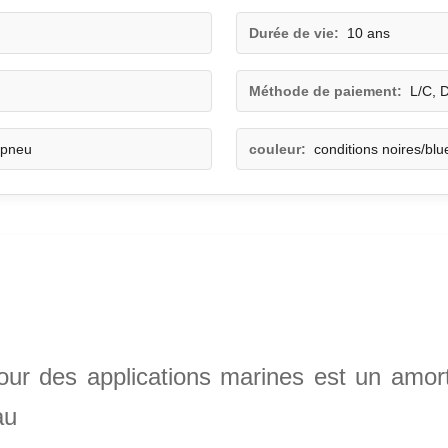
Durée de vie:
10 ans
Méthode de paiement:
L/C, 
 pneu
couleur:
conditions noires/blu
é pour des applications marines est un am
au