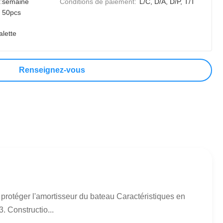
:
semaine
Conditions de paiement:
L/C, D/A, D/P, T/T
50pcs
alette
Renseignez-vous
 protéger l'amortisseur du bateau Caractéristiques en
. Constructio...