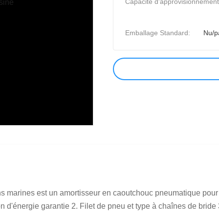
Capacité d'approvisionnement
Emballage Standard:
Nu/p
ions marines est un amortisseur en caoutchouc pneumatique pour
d'énergie garantie 2. Filet de pneu et type à chaînes de bride 3