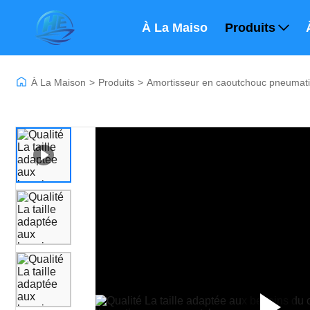
À La Maison
Produits
À La Maison
>
Produits
>
Amortisseur en caoutchouc pneumat