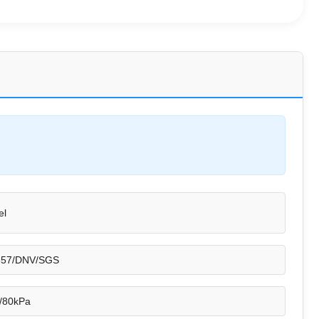
el
357/DNV/SGS
/80kPa