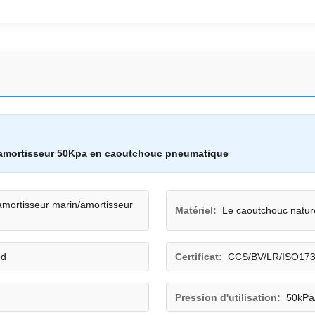
amortisseur 50Kpa en caoutchouc pneumatique
mortisseur marin/amortisseur
Matériel:
Le caoutchouc natur
ed
Certificat:
CCS/BV/LR/ISO17
Pression d'utilisation:
50kPa