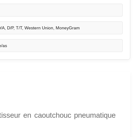
D/A, D/P, T/T, Western Union, MoneyGram
e/as
ortisseur en caoutchouc pneumatique