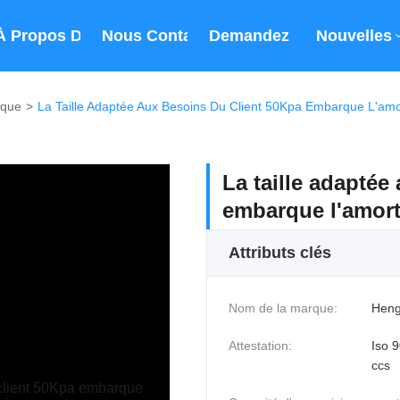
À Propos De Nous
Nous Contacter
Demandez Un Devis
Nouvelles
ique
>
La Taille Adaptée Aux Besoins Du Client 50Kpa Embarque L'am
La taille adaptée
embarque l'amor
Attributs clés
Nom de la marque:
Heng
Attestation:
Iso
ccs