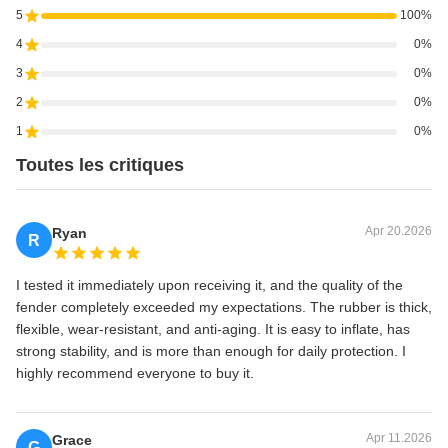
5
100%
4
0%
3
0%
2
0%
1
0%
Toutes les critiques
Apr 20.2026
Ryan
R
I tested it immediately upon receiving it, and the quality of the
fender completely exceeded my expectations. The rubber is thick,
flexible, wear-resistant, and anti-aging. It is easy to inflate, has
strong stability, and is more than enough for daily protection. I
highly recommend everyone to buy it.
Apr 11.2026
Grace
G