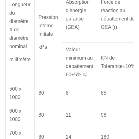
Absorption
Force de
Longueur
d'énergie
réaction au
du
Pression
garantie
débattement de
diamètre
interne
(GEA)
GEA (r)
X de
initiale
diamètre
nominal
kPa
Valeur
minimum au
KN de
millimètre
débattement
Tolerance±10%
60±5% kJ
500 x
80
8
85
1000
600 x
80
11
98
1000
700 x
80
24
180