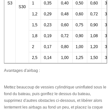
S3
1
0,35
0,40
0,50
0,60
33,
S30
1,2
0,29
0,48
0,60
0,72
32,
1,5
0,23
0,60
0,75
0,90
32,
1,8
0,19
0,72
0,90
1,08
32,
2
0,17
0,80
1,00
1,20
32,
2,5
0,14
1,00
1,25
1,50
33,
Avantages d'airbag :
Mettez beaucoup de vessies cylindrique uninflated sous le
fond du bateau, puis gonflez le dessus du bateau,
supprimez d'autres obstacles ci-dessous, et libérer alors
lentement les airbags au fond un peu, et placez la coque