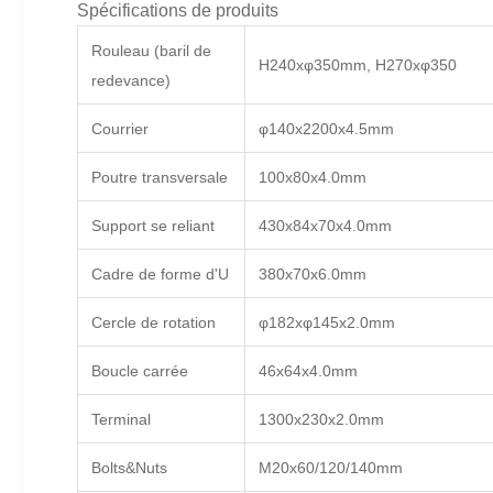
Spécifications de produits
Rouleau (baril de
H240xφ350mm, H270xφ350
redevance)
Courrier
φ140x2200x4.5mm
Poutre transversale
100x80x4.0mm
Support se reliant
430x84x70x4.0mm
Cadre de forme d'U
380x70x6.0mm
Cercle de rotation
φ182xφ145x2.0mm
Boucle carrée
46x64x4.0mm
Terminal
1300x230x2.0mm
Bolts&Nuts
M20x60/120/140mm