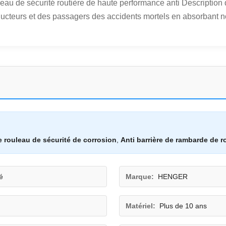
au de sécurité routière de haute performance anti Description d
cteurs et des passagers des accidents mortels en absorbant no
de rouleau de sécurité de corrosion
,
Anti barrière de rambarde de 
é
Marque:
HENGER
Matériel:
Plus de 10 ans