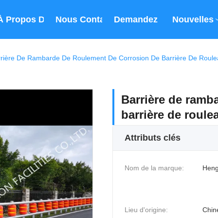
À Propos De Nous
Nous Contacter
Demandez Un Devis
Nouvelles
rière De Rambarde De Roulement De Corrosion De Barrière De Roulea
Barrière de ramb
barrière de roulea
Attributs clés
Nom de la marque:
Heng
Lieu d'origine:
Chin