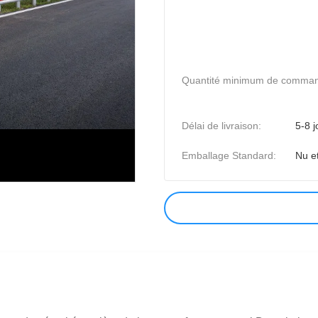
Quantité minimum de comma
Délai de livraison:
5-8 j
Emballage Standard:
Nu e