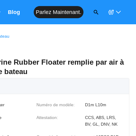
Parlez Maintenant.
Blog
ateau
ne Rubber Floater remplie par air à
e bateau
er
Numéro de modèle:
D1m L10m
e
Attestation:
CCS, ABS, LRS,
BV, GL, DNV, NK