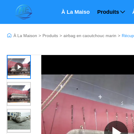
À La Maison
Produits
À La Maison
>
Produits
>
airbag en caoutchouc marin
>
Récupé