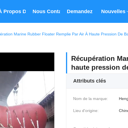
À Propos De Nous
Nous Contacter
Demandez Un Devis
Nouvelles
ration Marine Rubber Floater Remplie Par Air À Haute Pression De B
Récupération Mari
haute pression d
Attributs clés
Nom de la marque:
Heng
Lieu d'origine:
Chin