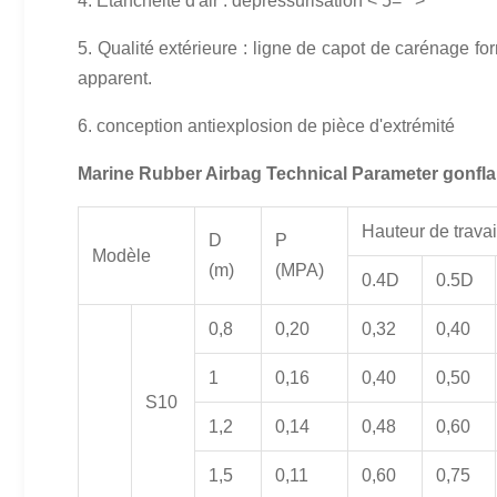
4.
Étanchéité d'air : dépressurisation
< 5="">
5.
Qualité extérieure : ligne de capot de carénage fo
apparent.
6.
conception antiexplosion de pièce d'extrémité
Marine Rubber Airbag Technical Parameter gonfla
Hauteur de travai
D
P
Modèle
(m)
(MPA)
0.4D
0.5D
0,8
0,20
0,32
0,40
1
0,16
0,40
0,50
S10
1,2
0,14
0,48
0,60
1,5
0,11
0,60
0,75