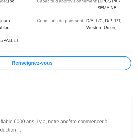
nde:
1pc
Capacité d'approvisionnement:
10PCS PAR
SEMAINE
jours
Conditions de paiement:
D/A, L/C, D/P, T/T,
ables
Western Union,
E/PALLET
Renseignez-vous
flable 6000 ans il y a, notre ancêtre commencer à
uction ...