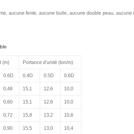
rme, aucune fente, aucune bulle, aucune double peau, aucune im
ble
l (m)
Portance d'unité (ton/m)
0.6D
0.4D
0.5D
0.6D
0,48
15,1
12,6
10,0
0,60
15,1
12,6
10,0
0,72
15,8
13,2
10,6
0,90
15,5
13,0
10,4