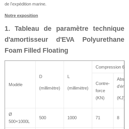
de l'expédition marine.
Notre exposition
1.
Tableau de paramètre technique
d'amortisseur d'EVA Polyurethane
Foam Filled Floating
Compression 60
D
L
Absorp
Contre-
Modèle
d'éner
(millimètre)
(millimètre)
force
(KN)
(KJ)
Ø
500
1000
71
8
500×1000L