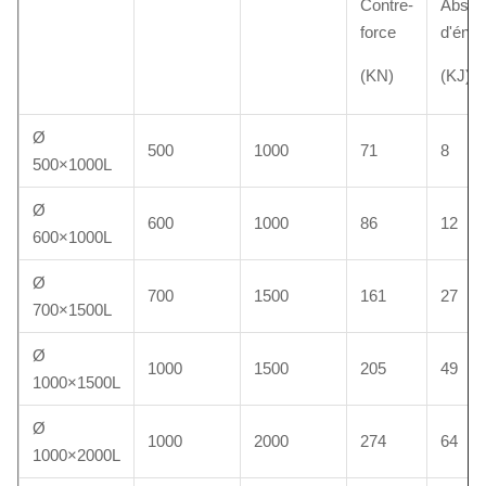
Contre-
Absorp
force
d'éner
(KN)
(KJ)
Ø
500
1000
71
8
500×1000L
Ø
600
1000
86
12
600×1000L
Ø
700
1500
161
27
700×1500L
Ø
1000
1500
205
49
1000×1500L
Ø
1000
2000
274
64
1000×2000L