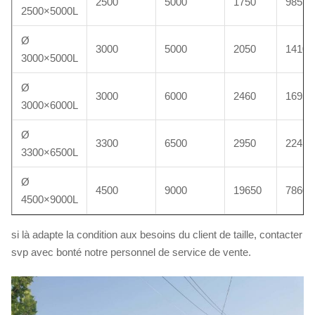
2500
5000
1750
985
2500×5000L
Ø
3000
5000
2050
1410
3000×5000L
Ø
3000
6000
2460
1695
3000×6000L
Ø
3300
6500
2950
2245
3300×6500L
Ø
4500
9000
19650
7860
4500×9000L
si là adapte la condition aux besoins du client de taille, contacter
svp avec bonté notre personnel de service de vente.