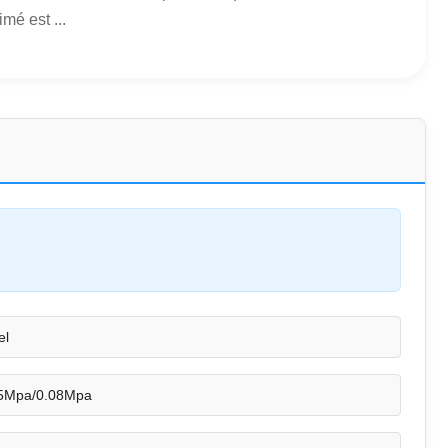
mé est ...
el
5Mpa/0.08Mpa