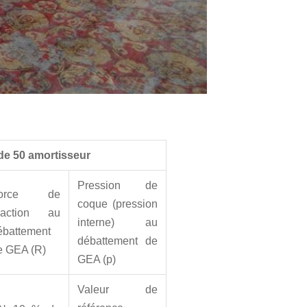
de 50 amortisseur
Pression de
orce de
coque (pression
éaction au
interne) au
ébattement
débattement de
e GEA (R)
GEA (p)
Valeur de