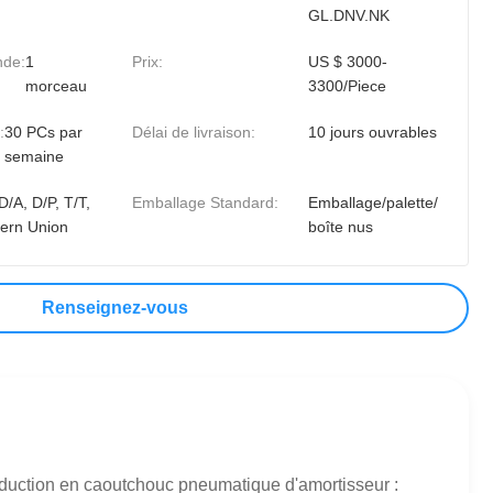
GL.DNV.NK
nde:
1
Prix:
US $ 3000-
morceau
3300/Piece
:
30 PCs par
Délai de livraison:
10 jours ouvrables
semaine
D/A, D/P, T/T,
Emballage Standard:
Emballage/palette/
ern Union
boîte nus
Renseignez-vous
oduction en caoutchouc pneumatique d'amortisseur :