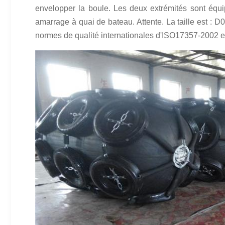
envelopper la boule. Les deux extrémités sont équip
amarrage à quai de bateau. Attente. La taille est : D
normes de qualité internationales d'ISO17357-2002 et