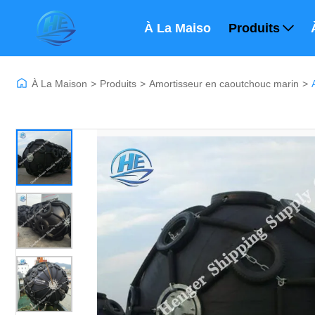
À La Maison
Produits
À La Maison
>
Produits
>
Amortisseur en caoutchouc marin
>