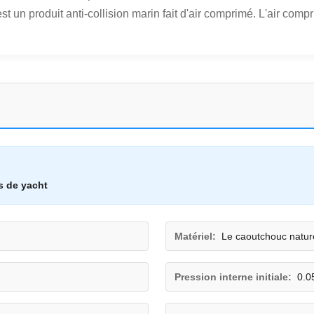
 un produit anti-collision marin fait d'air comprimé. L'air compri
s de yacht
Matériel:
Le caoutchouc natur
Pression interne initiale:
0.0