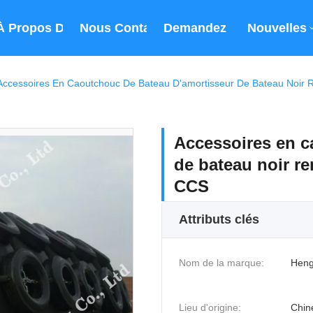
À Propos De Nous
Nous Contacter
Demandez Un Devis
Nouvelles
Accessoires En Caoutchouc De Bateau D'amortisseur De Bateau Noir R
Accessoires en c
de bateau noir re
CCS
Attributs clés
Nom de la marque:
Heng
Lieu d'origine:
Chin