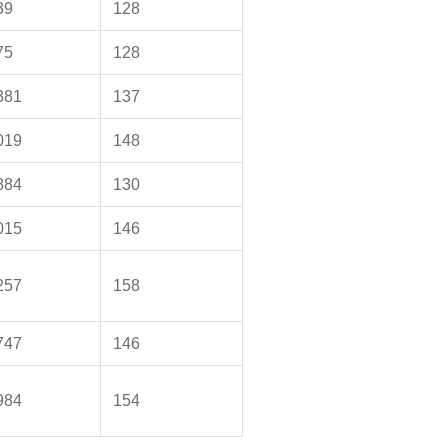
39
128
75
128
381
137
019
148
884
130
015
146
257
158
747
146
984
154