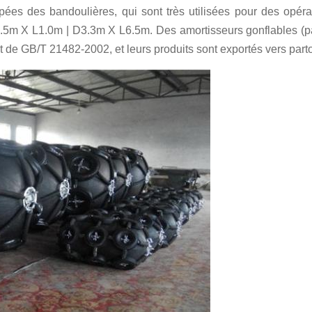
ées des bandoulières, qui sont très utilisées pour des opérat
0.5m X L1.0m | D3.3m X L6.5m. Des amortisseurs gonflables (par
 de GB/T 21482-2002, et leurs produits sont exportés vers part