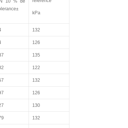
référence
N 10 % de
olerance±
kPa
4
132
4
126
37
135
82
122
57
132
97
126
27
130
79
132