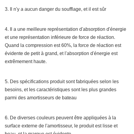
Ø
1700
3000
696
273
3. Il n'y a aucun danger du soufflage, et il est sûr
1700×3000L
Ø
2000
3500
990
456
4. Il a une meilleure représentation d'absorption d'énergie
2000×3500L
et une représentation inférieure de force de réaction.
Ø
2000
4000
1110
505
Quand la compression est 60%, la force de réaction est
2000×4000L
évidente de petit à grand, et l'absorption d'énergie est
extrêmement haute.
Ø
2200
4500
1396
679
2200×4500L
Ø
2500
4000
1386
781
5. Des spécifications produit sont fabriquées selon les
2500×4000L
besoins, et les caractéristiques sont les plus grandes
parmi des amortisseurs de bateau
Ø
2500
5000
1750
985
2500×5000L
6. De diverses couleurs peuvent être appliquées à la
Ø
3000
5000
2050
1410
3000×5000L
surface externe de l'amortisseur, le produit est lisse et
beau, et la marque est évidente