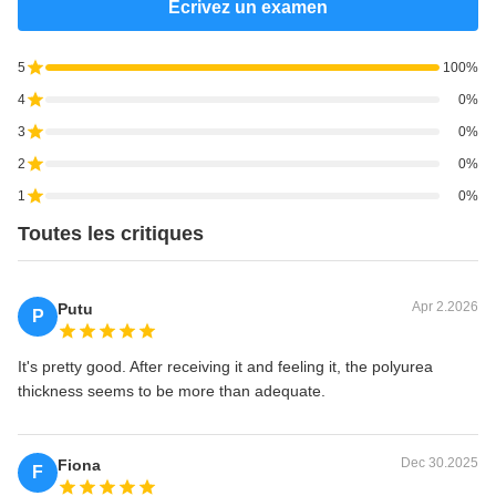
Écrivez un examen
5
100%
4
0%
3
0%
2
0%
1
0%
Toutes les critiques
Apr 2.2026
Putu
P
It's pretty good. After receiving it and feeling it, the polyurea
thickness seems to be more than adequate.
Dec 30.2025
Fiona
F