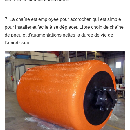
Ø
3000
6000
2460
1695
3000×6000L
7. La chaîne est employée pour accrocher, qui est simple
Ø
3300
6500
2950
2245
pour installer et facile à se déplacer. Libre choix de chaîne,
3300×6500L
de pneu et d'augmentations nettes la durée de vie de
Ø
4500
9000
19650
7860
l'amortisseur
4500×9000L