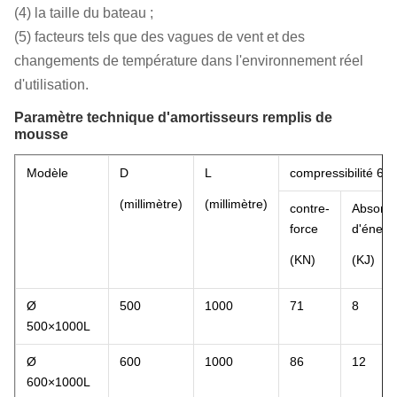
(4) la taille du bateau ;
(5) facteurs tels que des vagues de vent et des
changements de température dans l'environnement réel
d'utilisation.
Paramètre technique d'amortisseurs remplis de
mousse
Modèle
D
L
compressibilité 60
(millimètre)
(millimètre)
contre-
Absorpt
force
d'énerg
(KN)
(KJ)
Ø
500
1000
71
8
500×1000L
Ø
600
1000
86
12
600×1000L