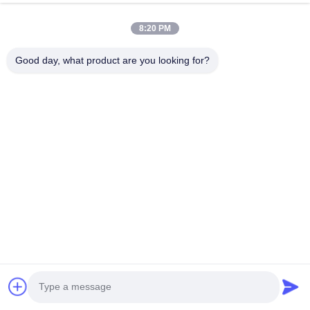
8:20 PM
Good day, what product are you looking for?
* toute la méthode de emballage et méthode de expédition
d'amortisseurs en caoutchouc gonflables sont faites selon
à la condition des csutomer.
Service après-vente
La qualité est la pierre angulaire, service est l'âme.
Nous continuons à fournir à nos clients les amortisseurs en