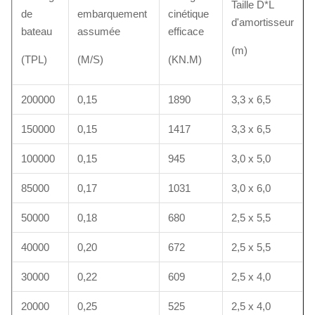
Taille D*L
de
embarquement
cinétique
d'amortisseur
bateau
assumée
efficace
(m)
(TPL)
(M/S)
(KN.M)
200000
0,15
1890
3,3 x 6,5
150000
0,15
1417
3,3 x 6,5
100000
0,15
945
3,0 x 5,0
85000
0,17
1031
3,0 x 6,0
50000
0,18
680
2,5 x 5,5
40000
0,20
672
2,5 x 5,5
30000
0,22
609
2,5 x 4,0
20000
0,25
525
2,5 x 4,0