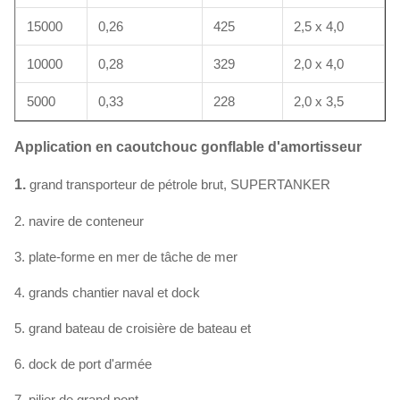
15000
0,26
425
2,5 x 4,0
10000
0,28
329
2,0 x 4,0
5000
0,33
228
2,0 x 3,5
Application en caoutchouc gonflable d'amortisseur
1.
grand transporteur de pétrole brut, SUPERTANKER
2. navire de conteneur
3. plate-forme en mer de tâche de mer
4. grands chantier naval et dock
5. grand bateau de croisière de bateau et
6. dock de port d'armée
7. pilier de grand pont