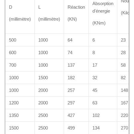
Noum
Absorption
D
L
Réaction
d'énergie
(Kilo
(millimètre)
(millimètre)
(KN)
(KNm)
500
1000
64
6
23
600
1000
74
8
28
700
1000
137
17
58
1000
1500
182
32
82
1000
2000
257
45
148
1200
2000
297
63
167
1350
2500
427
102
220
1500
2500
499
134
270